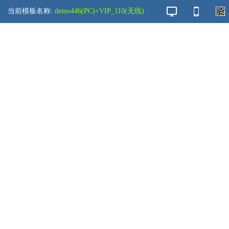
当前模板名称:
demo446(PC)+VIP_110(无线)